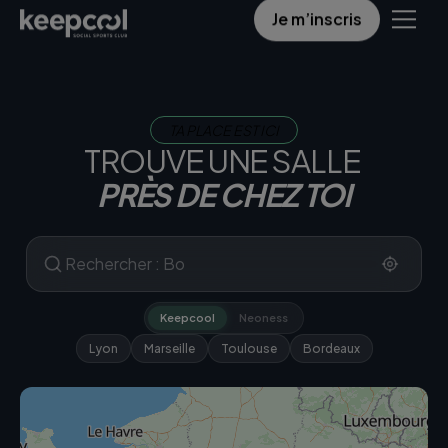
Je m’inscris
TA PLACE EST ICI
TROUVE UNE SALLE
PRÈS DE CHEZ TOI
Keepcool
Neoness
Lyon
Marseille
Toulouse
Bordeaux