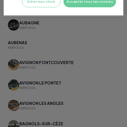
Gérer mes choix
Accepter tous les cookies
ARLES FOURCHON
KEEPCOOL
AUBAGNE
KEEPCOOL
AUBENAS
KEEPCOOL
AVIGNON FONTCOUVERTE
KEEPCOOL
AVIGNON LE PONTET
KEEPCOOL
AVIGNON LES ANGLES
KEEPCOOL
BAGNOLS-SUR-CÈZE