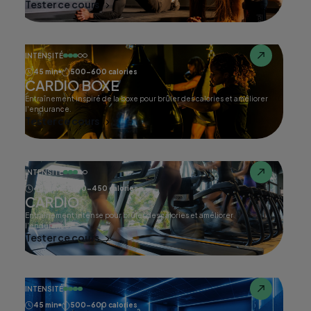
Tester ce cours
INTENSITÉ
45 min
500-600 calories
CARDIO BOXE
Entraînement inspiré de la boxe pour brûler des calories et améliorer
l'endurance.
Tester ce cours
INTENSITÉ
45 min
400-450 calories
CARDIO
Entraînement intense pour brûler des calories et améliorer
l'endurance.
Tester ce cours
INTENSITÉ
45 min
500-600 calories