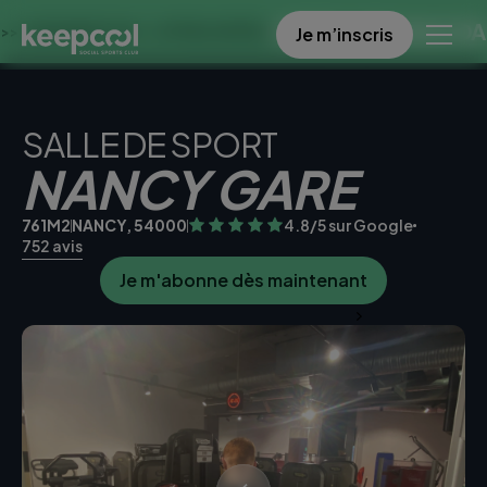
OFFRE SPECIALE DANS CE C
Je m’inscris
S À 0€ << OFFRE LIMITÉE ☀️
SALLE DE SPORT
NANCY GARE
761M2
NANCY, 54000
4.8/5 sur Google
752 avis
Je m'abonne dès maintenant
Je teste la salle gratuitement