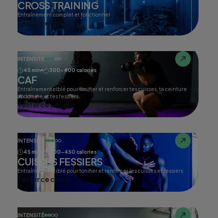
CROSS TRAINING
Entraînement complet et fonctionnel
Tester ce cours
INTENSITÉ
45 min
300-400 calories
CAF
Entraînement ciblé pour tonifier et renforcer tes cuisses, ta ceinture
abdomine et tes fessiers.
Tester ce cours
INTENSITÉ
45 min
400-450 calories
CUISSES FESSIERS
Entraînement ciblé pour tonifier et renforcer les cuisses et fessiers.
Tester ce cours
INTENSITÉ