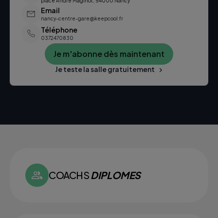
place André Maginot, 54000 Nancy
Email
nancy-centre-gare@keepcool.fr
Téléphone
0372470830
Je m'abonne dès maintenant
Je teste la salle gratuitement
COACHS
DIPLOMES