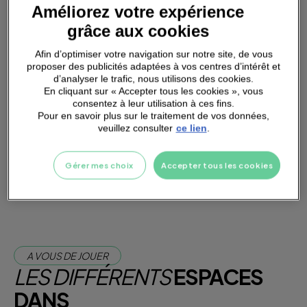
PARKING
A PROXIMITÉ
Améliorez votre expérience
grâce aux cookies
Afin d’optimiser votre navigation sur notre site, de vous
proposer des publicités adaptées à vos centres d’intérêt et
d’analyser le trafic, nous utilisons des cookies.
En cliquant sur « Accepter tous les cookies », vous
FONTAINE A EAU
consentez à leur utilisation à ces fins.
Pour en savoir plus sur le traitement de vos données,
veuillez consulter
ce lien
.
Je m'abonne dès maintenant
Gérer mes choix
Accepter tous les cookies
Je teste la salle
A VOUS DE JOUER
LES DIFFÉRENTS
ESPACES
DANS