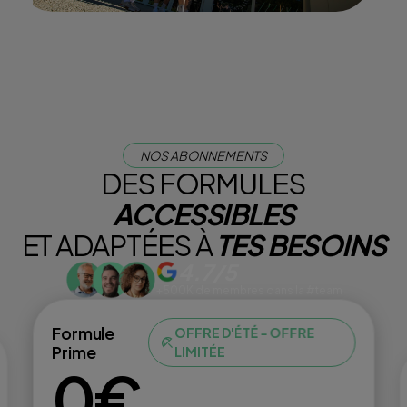
NOS ABONNEMENTS
DES FORMULES
ACCESSIBLES
ET ADAPTÉES À
TES BESOINS
4.7/5
+500K de membres dans la #team
Formule
OFFRE D'ÉTÉ - OFFRE
Prime
LIMITÉE
0€