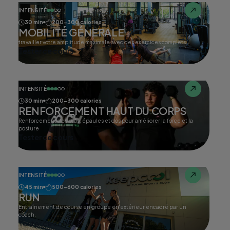
INTENSITÉ
30 min
200-300 calories
MOBILITÉ GÉNERALE
travailler votre amplitude maximale avec des exercices complets.
Tester ce cours
INTENSITÉ
30 min
200-300 calories
RENFORCEMENT HAUT DU CORPS
Renforcement des bras, épaules et dos pour améliorer la force et la
posture
Tester ce cours
INTENSITÉ
45 min
500-600 calories
RUN
Entraînement de course en groupe en extérieur encadré par un
coach.
Tester ce cours