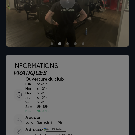
INFORMATIONS
PRATIQUES
Ouverture du club
Lun
6h-21h
Mar
6h-21h
Mer
6h-21h
Jeu
6h-21h
Ven
6h-21h
Sam
8h-18h
Dim
9h-13h
Accueil
Lundi - Samedi : 9h - 19h
Adresse
Voir l’itinéraire