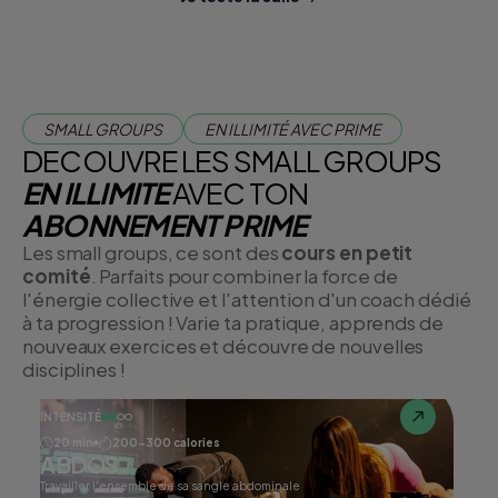
SMALL GROUPS
EN ILLIMITÉ AVEC PRIME
DECOUVRE LES SMALL GROUPS
EN ILLIMITE
AVEC TON
ABONNEMENT PRIME
Les small groups, ce sont des
cours en petit
comité
. Parfaits pour combiner la force de
l'énergie collective et l'attention d'un coach dédié
à ta progression ! Varie ta pratique, apprends de
nouveaux exercices et découvre de nouvelles
disciplines !
INTENSITÉ
20 min
200-300 calories
ABDOS
Travailler l'ensemble de sa sangle abdominale