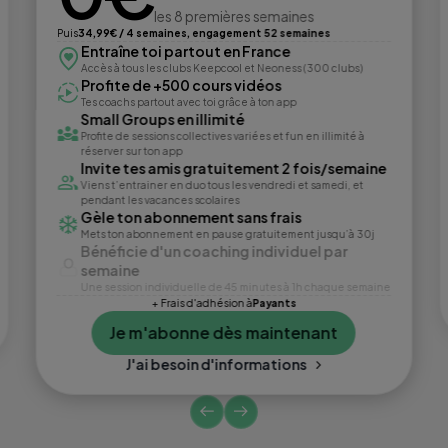
les 8 premières semaines
Puis
34,99€ / 4 semaines, engagement 52 semaines
Entraîne toi partout en France
Accès à tous les clubs Keepcool et Neoness (300 clubs)
Profite de +500 cours vidéos
Tes coachs partout avec toi grâce à ton app
Small Groups en illimité
Profite de sessions collectives variées et fun en illimité à
réserver sur ton app
Invite tes amis gratuitement 2 fois/semaine
Viens t’entrainer en duo tous les vendredi et samedi, et
pendant les vacances scolaires
Gèle ton abonnement sans frais
Mets ton abonnement en pause gratuitement jusqu’à 30j
Bénéficie d'un coaching individuel par
semaine
Une session individuelle de 45 minutes à 1h chaque semaine
+ Frais d'adhésion à
Payants
Je m'abonne dès maintenant
J'ai besoin d'informations