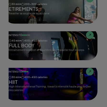
30 min
200-300 calories
ETIREMENTS
Travailler sa souplesse musculaire
Tester ce cours
INTENSITÉ
45 min
400-450 calories
FULL BODY
Entraînement complet et équilibré pour travailler tout le corps.
Tester ce cours
INTENSITÉ
30 min
400-450 calories
HIIT
High Intensity Interval Training , travail à intensité haute pour brûler
des calories.
Tester ce cours