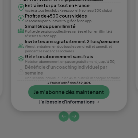
Entraîne toi partout en France
Accès à tous les clubs Keepcool et Neoness (300 clubs)
Profite de +500 cours vidéos
Tes coachs partout avec toi grâce à ton app
Small Groups en illimité
Profite de sessions collectives variées et fun en illimité à
réserver sur ton app
Invite tes amis gratuitement 2 fois/semaine
Viens t’entrainer en duo tous les vendredi et samedi, et
pendant les vacances scolaires
Gèle ton abonnement sans frais
Mets ton abonnement en pause gratuitement jusqu’à 30j
Bénéficie d'un coaching individuel par
semaine
Une session individuelle de 45 minutes à 1h chaque semaine
+ Frais d'adhésion à
39,00€
Je m'abonne dès maintenant
J'ai besoin d'informations