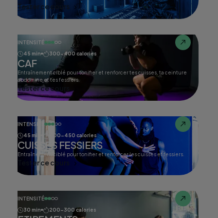
Tester ce cours
INTENSITÉ
45 min
300-400 calories
CAF
Entraînement ciblé pour tonifier et renforcer tes cuisses, ta ceinture
abdomine et tes fessiers.
Tester ce cours
INTENSITÉ
45 min
400-450 calories
CUISSES FESSIERS
Entraînement ciblé pour tonifier et renforcer les cuisses et fessiers.
Tester ce cours
INTENSITÉ
30 min
200-300 calories