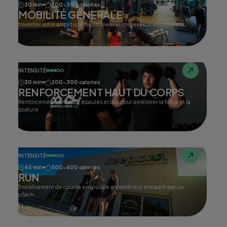
30 min
200-300 calories
MOBILITÉ GÉNERALE
travailler votre amplitude maximale avec des exercices complets.
Tester ce cours
INTENSITÉ
30 min
200-300 calories
RENFORCEMENT HAUT DU CORPS
Renforcement des bras, épaules et dos pour améliorer la force et la
posture
Tester ce cours
INTENSITÉ
45 min
500-600 calories
RUN
Entraînement de course en groupe en extérieur encadré par un
coach.
Tester ce cours