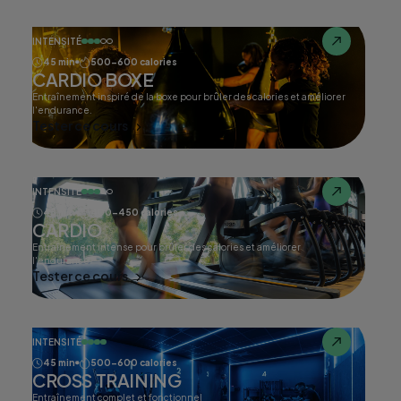
INTENSITÉ
45 min
500-600 calories
CARDIO BOXE
Entraînement inspiré de la boxe pour brûler des calories et améliorer
l'endurance.
Tester ce cours
INTENSITÉ
45 min
400-450 calories
CARDIO
Entraînement intense pour brûler des calories et améliorer
l'endurance.
Tester ce cours
INTENSITÉ
45 min
500-600 calories
CROSS TRAINING
Entraînement complet et fonctionnel