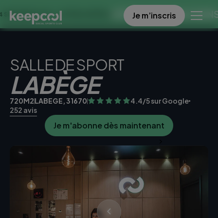
OFFRE SPECIALE DANS CE CL
Je m’inscris
 0€ << OFFRE LIMITÉE ☀️
SALLE DE SPORT
LABÈGE
720M2
LABEGE, 31670
4.4/5 sur Google
252 avis
Je m'abonne dès maintenant
Je teste la salle gratuitement