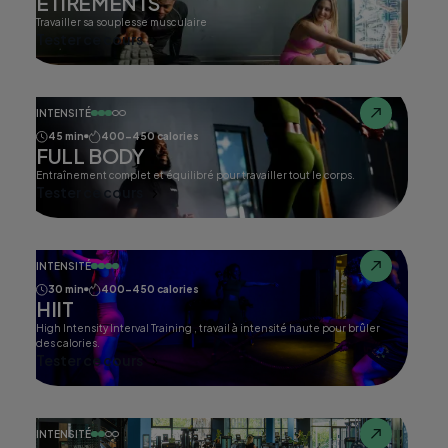
ETIREMENTS
Travailler sa souplesse musculaire
Tester ce cours
INTENSITÉ
45 min
400-450 calories
FULL BODY
Entraînement complet et équilibré pour travailler tout le corps.
Tester ce cours
INTENSITÉ
30 min
400-450 calories
HIIT
High Intensity Interval Training , travail à intensité haute pour brûler
des calories.
Tester ce cours
INTENSITÉ