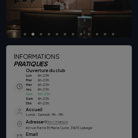
INFORMATIONS
PRATIQUES
Ouverture du club
Lun
6h-23h
Mar
6h-23h
Mer
6h-23h
Jeu
6h-23h
Ven
6h-23h
Sam
6h-23h
Dim
6h-23h
Accueil
Lundi - Samedi : 9h - 19h
Adresse
Voir l’itinéraire
60 rue Pierre Et Marie Curie, 31670 Labege
Email