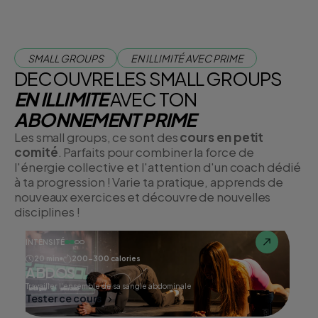
SMALL GROUPS
EN ILLIMITÉ AVEC PRIME
DECOUVRE LES SMALL GROUPS
EN ILLIMITE
AVEC TON
ABONNEMENT PRIME
Les small groups, ce sont des
cours en petit
comité
. Parfaits pour combiner la force de
l'énergie collective et l'attention d'un coach dédié
à ta progression ! Varie ta pratique, apprends de
nouveaux exercices et découvre de nouvelles
disciplines !
INTENSITÉ
20 min
200-300 calories
ABDOS
Travailler l'ensemble de sa sangle abdominale
Tester ce cours