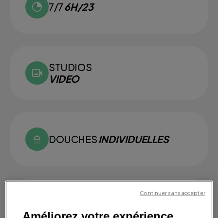
7/7
6H/23
STUDIOS
VIDEO
DOUCHES
INDIVIDUELLES
Continuer sans accepter
SMALL
GROUPS
Améliorez votre expérience