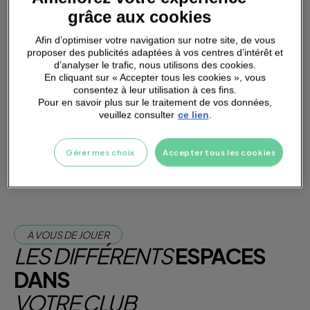
grâce aux cookies
Afin d’optimiser votre navigation sur notre site, de vous
proposer des publicités adaptées à vos centres d’intérêt et
d’analyser le trafic, nous utilisons des cookies.
PARKING
A PROXIMITÉ
En cliquant sur « Accepter tous les cookies », vous
consentez à leur utilisation à ces fins.
Pour en savoir plus sur le traitement de vos données,
veuillez consulter
ce lien
.
Je m'abonne dès maintenant
Je teste la salle
Gérer mes choix
Accepter tous les cookies
A VOUS DE JOUER
LES DIFFÉRENTS
ESPACES
DANS
VOTRE CLUB