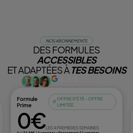
NOS ABONNEMENTS
DES FORMULES
ACCESSIBLES
ET ADAPTÉES À
TES BESOINS
4.7/5
+500K de membres dans la #team
Formule
OFFRE D'ÉTÉ - OFFRE
Prime
LIMITÉE
0€
LES 4 PREMIERES SEMAINES
Puis
34,99€ / 4 semaines • Engagement 52 semaines