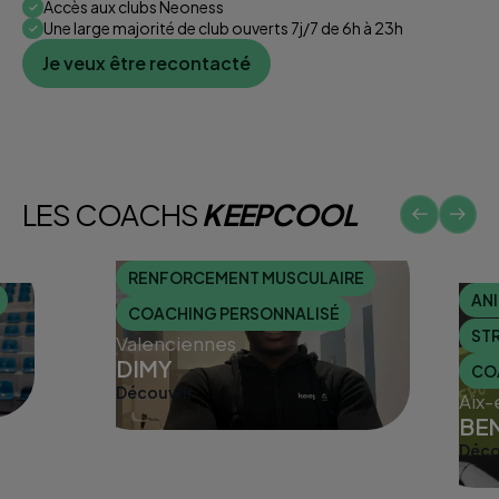
Accès aux clubs Neoness
Une large majorité de club ouverts 7j/7 de 6h à 23h
Je veux être recontacté
LES COACHS
KEEPCOOL
RENFORCEMENT MUSCULAIRE
AN
COACHING PERSONNALISÉ
STR
Valenciennes
DIMY
CO
Découvrir
Discuter avec un coach
Aix-
BE
Déco
Disc