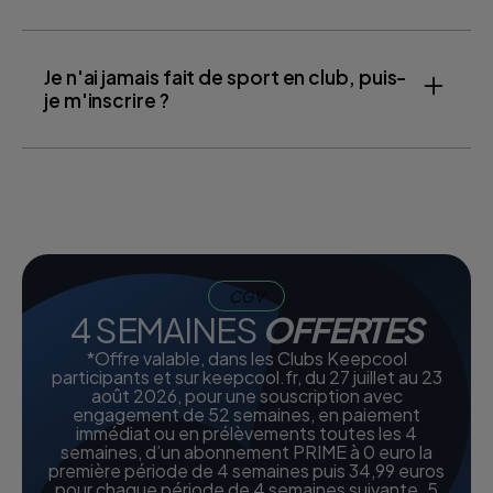
Je n'ai jamais fait de sport en club, puis-
je m'inscrire ?
CGV
4 SEMAINES
OFFERTES
*Offre valable, dans les Clubs Keepcool
participants et sur keepcool.fr, du 27 juillet au 23
août 2026, pour une souscription avec
engagement de 52 semaines, en paiement
immédiat ou en prélèvements toutes les 4
semaines, d’un abonnement PRIME à 0 euro la
première période de 4 semaines puis 34,99 euros
pour chaque période de 4 semaines suivante. 5