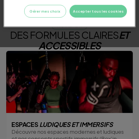
Gérer mes choix
Accepter tous les cookies
NOTRE ADN
DES FORMULES CLAIRES
ET
ACCESSIBLES
ESPACES
LUDIQUES ET IMMERSIFS
Découvre nos espaces modernes et ludiques
et nos concepts sportifs immersifs (Box'in,