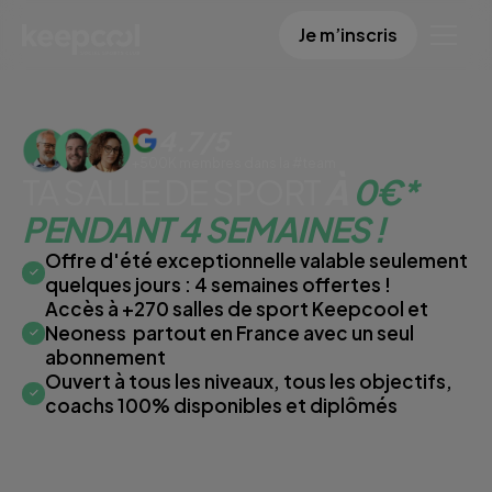
Je m’inscris
4.7/5
+500K membres dans la #team
TA SALLE DE SPORT
À
0€*
PENDANT 4 SEMAINES !
Offre d'été exceptionnelle valable seulement
quelques jours : 4 semaines offertes !
Accès à +270 salles de sport Keepcool et
Neoness partout en France avec un seul
abonnement
Ouvert à tous les niveaux, tous les objectifs,
coachs 100% disponibles et diplômés