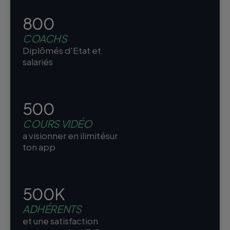
800
COACHS
Diplômés d'Etat et
salariés
500
COURS VIDÉO
a visionner en ilimitésur
ton app
500K
ADHÉRENTS
et une satisfaction