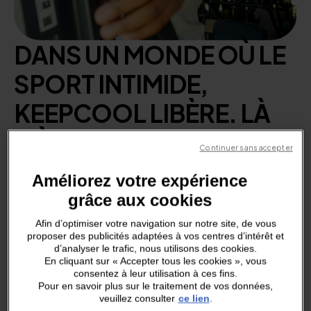
D
A
N
S
U
N
M
O
N
D
E
O
Ù
L
E
S
P
O
R
T
I
N
T
I
M
I
D
E
,
K
E
E
P
C
O
O
L
L
I
B
È
R
E
.
L
À
O
Ù
L
E
S
S
A
L
L
E
S
Continuer sans accepter
M
E
T
T
E
N
T
L
A
P
R
E
S
S
I
O
N
,
Améliorez votre expérience
K
E
E
P
C
O
O
L
C
R
É
E
L
A
grâce aux cookies
R
E
S
P
I
R
A
T
I
O
N
.
Afin d’optimiser votre navigation sur notre site, de vous
proposer des publicités adaptées à vos centres d’intérêt et
d’analyser le trafic, nous utilisons des cookies.
En cliquant sur « Accepter tous les cookies », vous
consentez à leur utilisation à ces fins.
Discuter avec un coach
Pour en savoir plus sur le traitement de vos données,
veuillez consulter
ce lien
.